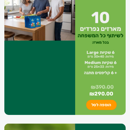
10
מארזים נפרדים
לשיתוף כל המשפחה
בכל מארז:
6 שקיות Large
מידות: 40×30 ס״מ
6 שקיות Medium
מידות: 33×25 ס״מ
+ 6 קליפסים מתנה
₪
390.00
המחיר
המחיר
₪
290.00
המקורי
הנוכחי
הוספה לסל
היה:
הוא:
₪290.00.
₪390.00.