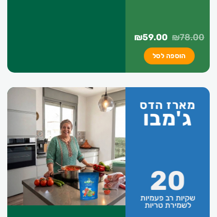
המחיר
המחיר
₪
59.00
₪
78.00
המקורי
הנוכחי
הוספה לסל
היה:
הוא:
₪59.00.
₪78.00.
מארז הדס
ג'מבו
20
שקיות רב פעמיות
לשמירת טריות