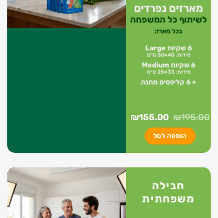
מארזים נפרדים
לשיתוף כל המשפחה
בכל מארז:
6 שקיות Large
מידות: 40×30 ס״מ
6 שקיות Medium
מידות: 33×25 ס״מ
+ 6 קליפסים מתנה
המחיר
המחיר
₪
155.00
₪
195.00
המקורי
הנוכחי
הוספה לסל
היה:
הוא:
₪155.00.
₪195.00.
חבילה
משפחתית