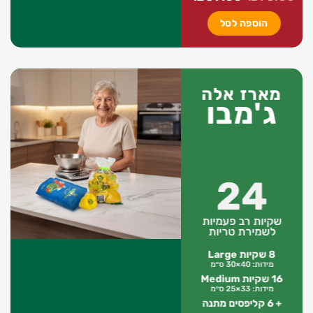
המקורי
הנוכחי
הוספה לסל
היה:
הוא:
₪59.00.
₪78.00.
מארז אלה
ג'מבו
24
שקיות רב פעמיות
לשמירת טריות
8 שקיות Large
מידות: 40×30 ס״מ
16 שקיות Medium
מידות: 33×25 ס״מ
+ 6 קליפסים מתנה