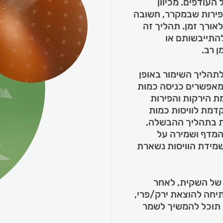
העודפים. מכיוון
הפירות שבמקרר, חשובה
אורך זמן. תהליך זה
להתייבשותם או
 רב.
תהליך השימור באופן
המאפשרים כניסה כמות
ת הירקות והפירות
ה יכולת מתקדמת לוויסות כמות
ת בתהליך ההבשלה,
המדף ושמירה על
 שמידת הוויסות נשארת
 של השקית, לאחר
תיחה להוצאת ירק/פרי,
תוכל להמשיך לשמר