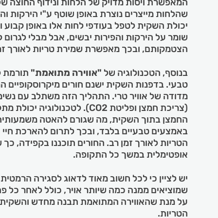
המאפשרת ויסות מדויק של הלחות ונידוף החוצה של 
שהלחות מייצרים נוצרת באופן שוטף ע"י הירקות ו
יכולת השקית לטפל בעודפי לחות אלו באופן קבוע ול
שומר על הירקות והפירות יבשים, אבל מבלי לגרום 
הצטמקותם, ובכך מאפשרת שמירת טריות לאורך זמן
בנוסף, הטכנולוגיה של
"אווירה מתואמת"
תורמת ל
טבעי. בדפנות השקית ישנם חורים מיקרוסקופיים 
מדודה של אוויר טרי. התהליך הזה משתלב עם נשימ
(צריכת חמצן ופליטת CO2). לטכנולוגי
החמצן בתוך השקית, מה שגורם להאטה משמעותי
באמצעים טבעיים בלבד, ובכך לתרום להארכת חיי 
הטריות לאורך זמן רב. החורים תוכננו בקפידה, כך
אופטימלית במשך כל התקופה.
יש לציין כי לכל חשוב מאוד לדאוג לסגירה הרמטית
שמוציאים ממנה כמה שיותר אויר, כולל לאחר כל פ
על מנת שהאווירה המתואמת תבנה מחדש והשקית 
הטריות.