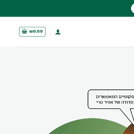
₪
0.00