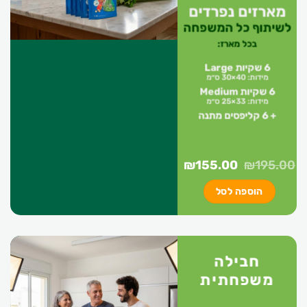
מארזים נפרדים
לשיתוף כל המשפחה
בכל מארז:
6 שקיות Large
מידות: 40×30 ס״מ
6 שקיות Medium
מידות: 33×25 ס״מ
+ 6 קליפסים מתנה
המחיר
המחיר
₪
155.00
₪
195.00
המקורי
הנוכחי
הוספה לסל
היה:
הוא:
₪155.00.
₪195.00.
חבילה
משפחתית