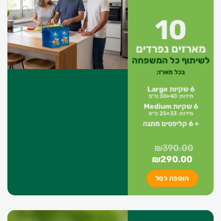
10
מארזים נפרדים
לשיתוף כל המשפחה
בכל מארז:
6 שקיות Large
מידות: 40×30 ס״מ
6 שקיות Medium
מידות: 33×25 ס״מ
+ 6 קליפסים מתנה
₪
390.00
המחיר
המחיר
₪
290.00
המקורי
הנוכחי
הוספה לסל
היה:
הוא:
₪290.00.
₪390.00.