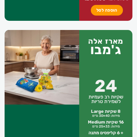
המקורי
הנוכחי
הוספה לסל
היה:
הוא:
₪59.00.
₪78.00.
מארז אלה
ג'מבו
24
שקיות רב פעמיות
לשמירת טריות
8 שקיות Large
מידות: 40×30 ס״מ
16 שקיות Medium
מידות: 33×25 ס״מ
+ 6 קליפסים מתנה